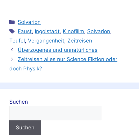
Solvarion
Faust
,
Ingolstadt
,
Kinofillm
,
Solvarion
,
Teufel
,
Vergangenheit
,
Zeitreisen
Überzogenes und unnatürliches
Zeitreisen alles nur Science Fiktion oder
doch Physik?
Suchen
Suchen